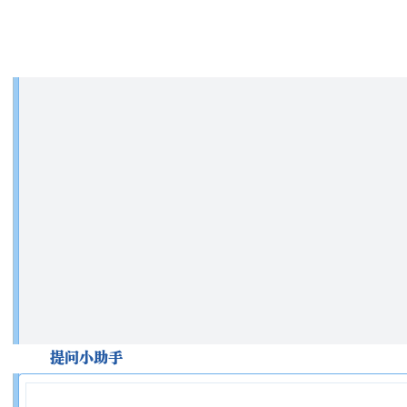
放大
缩小
切换
挂断
提问小助手